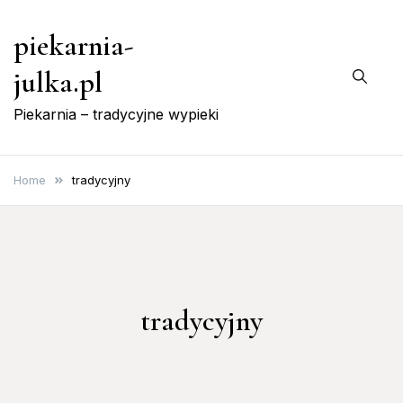
Skip
piekarnia-
to
content
julka.pl
Piekarnia – tradycyjne wypieki
Home
tradycyjny
tradycyjny