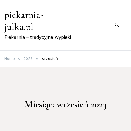
Skip
piekarnia-
to
content
julka.pl
Piekarnia – tradycyjne wypieki
Home
2023
wrzesień
Miesiąc:
wrzesień 2023