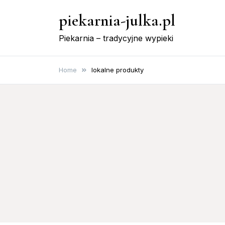
Skip
piekarnia-julka.pl
to
content
Piekarnia – tradycyjne wypieki
Home
lokalne produkty