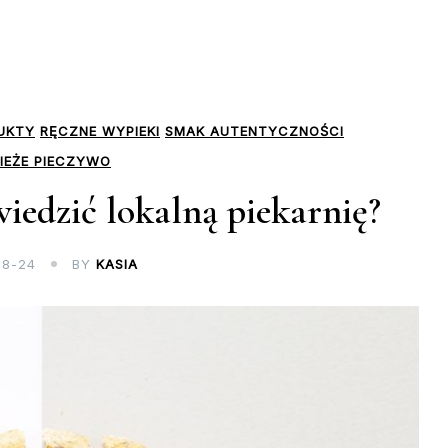
UKTY
RĘCZNE WYPIEKI
SMAK AUTENTYCZNOŚCI
IEŻE PIECZYWO
iedzić lokalną piekarnię?
08-24
BY
KASIA